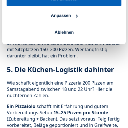
Provision ist begrenzt. Wer auf eigene
Bestellsysteme setzt (siehe
Lieferdienst-
Marge optimieren
), verbessert die
Anpassen
Rechnung um etwa 15–25 Prozent.
Faustregel
: Eine kleine Pizzeria braucht im
Ablehnen
Wochendurchschnitt 80–120 Pizzen pro Tag, um
schwarze Zahlen zu schreiben. Eine mittlere Pizzeria
mit Sitzplätzen 150–200 Pizzen. Wer langfristig
darunter bleibt, hat ein Problem.
5. Die Küchen-Logistik dahinter
Wie schafft eigentlich eine Pizzeria 200 Pizzen am
Samstagabend zwischen 18 und 22 Uhr? Hier die
nüchternen Zahlen.
Ein Pizzaiolo
schafft mit Erfahrung und gutem
Vorbereitungs-Setup
15–25 Pizzen pro Stunde
(Zubereitung + Backen). Das setzt voraus: Teig fertig
vorbereitet, Beläge geportioniert und in Greifweite,