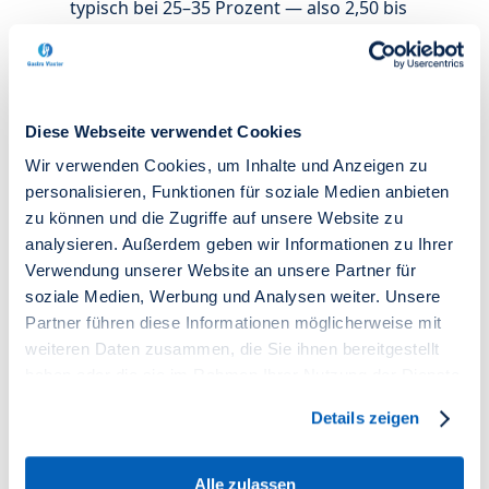
typisch bei 25–35 Prozent — also 2,50 bis
5 Euro pro Pizza. Mehr dazu in
Speisekarte kalkulieren
.
Beispiel-Kalkulation kleine Lieferpizzeria
(Annahmen: 100 Pizzen/Tag, 11 € Schnitt):
Diese Webseite verwendet Cookies
Tagesumsatz: 1.100 €
Wir verwenden Cookies, um Inhalte und Anzeigen zu
Wareneinsatz (30 %): 330 €
personalisieren, Funktionen für soziale Medien anbieten
Personalkosten (Pizzaiolo + Lieferdienst): 350 €
zu können und die Zugriffe auf unsere Website zu
Miete + Nebenkosten anteilig: 100 €
analysieren. Außerdem geben wir Informationen zu Ihrer
Bestellplattform-Provision (anteilig): 100–200 €
Verwendung unserer Website an unsere Partner für
Sonstiges (Verpackung, Strom, Marketing): 80
soziale Medien, Werbung und Analysen weiter. Unsere
€
Partner führen diese Informationen möglicherweise mit
Tages-Deckungsbeitrag: ca. 0–140 €
weiteren Daten zusammen, die Sie ihnen bereitgestellt
Bei 100 Pizzen pro Tag schreibt eine kleine
haben oder die sie im Rahmen Ihrer Nutzung der Dienste
Lieferpizzeria typisch eine schwarze Null
gesammelt haben.
bis kleine Marge. Erst ab **120–150
Details zeigen
Pizzen pro Tag** wird es substanziell
rentabel — vorausgesetzt, die Plattform-
Alle zulassen