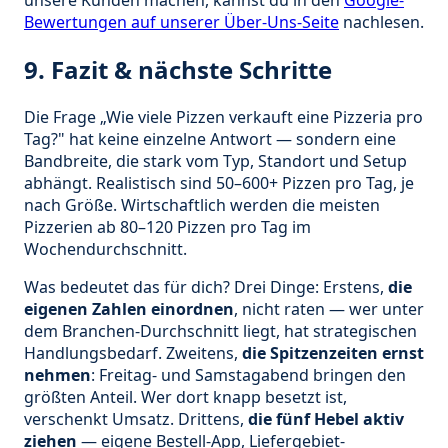
unsere Kunden machen, kannst du in den
Google-
Bewertungen auf unserer Über-Uns-Seite
nachlesen.
9. Fazit & nächste Schritte
Die Frage „Wie viele Pizzen verkauft eine Pizzeria pro
Tag?" hat keine einzelne Antwort — sondern eine
Bandbreite, die stark vom Typ, Standort und Setup
abhängt. Realistisch sind 50–600+ Pizzen pro Tag, je
nach Größe. Wirtschaftlich werden die meisten
Pizzerien ab 80–120 Pizzen pro Tag im
Wochendurchschnitt.
Was bedeutet das für dich? Drei Dinge: Erstens,
die
eigenen Zahlen einordnen
, nicht raten — wer unter
dem Branchen-Durchschnitt liegt, hat strategischen
Handlungsbedarf. Zweitens,
die Spitzenzeiten ernst
nehmen
: Freitag- und Samstagabend bringen den
größten Anteil. Wer dort knapp besetzt ist,
verschenkt Umsatz. Drittens,
die fünf Hebel aktiv
ziehen
— eigene Bestell-App, Liefergebiet-