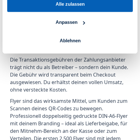
Alle zulassen
Dein digitales Aushängeschild – eine
eigenständige Gastro-Website mit Bildergalerie,
Anpassen
Kontaktformular und Google Maps. Anders als der
Webshop informiert die Website über dein
Restaurant, während der Webshop direkt
Ablehnen
Bestellungen entgegennimmt.
Die Transaktionsgebühren der Zahlungsanbieter
trägt nicht du als Betreiber – sondern dein Kunde.
Die Gebühr wird transparent beim Checkout
ausgewiesen. Du erhältst deinen vollen Umsatz,
ohne versteckte Kosten.
Flyer sind das wirksamste Mittel, um Kunden zum
Scannen deines QR-Codes zu bewegen.
Professionell doppelseitig gedruckte DIN-A6-Flyer
mit deinem Branding – ideal als Lieferbeigabe, für
den Mitnehm-Bereich an der Kasse oder zum
Verteilen. Die ersten 2.500 Flyer sind mit jedem