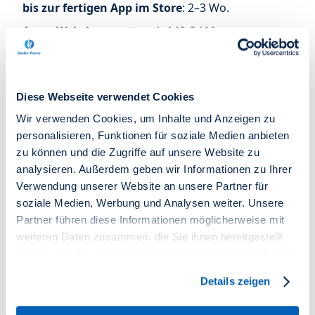
bis zur fertigen App im Store
: 2–3 Wo.
App + Webshop, netto
: ab 149 € / Mo
Alles inklusive. Keine versteckten
Kosten.
Diese Webseite verwendet Cookies
Wir verwenden Cookies, um Inhalte und Anzeigen zu
Ein fester Monatsbeitrag – keine Provision, keine
personalisieren, Funktionen für soziale Medien anbieten
Mindestlaufzeit, keine Abhängigkeit.
zu können und die Zugriffe auf unsere Website zu
iOS & Android App
analysieren. Außerdem geben wir Informationen zu Ihrer
Verwendung unserer Website an unsere Partner für
Webshop
soziale Medien, Werbung und Analysen weiter. Unsere
Push Notifications
Partner führen diese Informationen möglicherweise mit
Kundenpunkte-System
weiteren Daten zusammen, die Sie ihnen bereitgestellt
haben oder die sie im Rahmen Ihrer Nutzung der Dienste
Multi-Standort
gesammelt haben.
Details zeigen
Eigenes Branding
Support inklusive