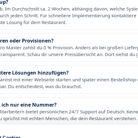
tup?
b. Im Durchschnitt ca. 2 Wochen, abhängig davon, welche Syst
urch jeden Schritt. Für schnellere Implementierung kontaktiere 
ste Lösung für dein Restaurant.
ren oder Provisionen?
tro Master zahlst du 0 % Provision. Anders als bei großen Liefe
transparent. Schau dir unsere Preisübersicht an. Dort siehst du
itere Lösungen hinzufügen?
u kannst mit einer Webseite starten und später einen Bestellsho
bar. Du entscheidest, was du brauchst.
in ich nur eine Nummer?
tarbeitern bietet persönlichen 24/7 Support auf Deutsch. Kein
 sprichst mit echten Menschen, die dein Restaurant verstehen.
zu weit entfernt von Usingen?
t Cookies