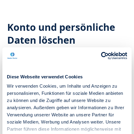
Konto und persönliche
Daten löschen
Sie können Ihr Benutzerkonto und die damit
verbundenen persönlichen Daten jederzeit direkt in
Ihrem Profil löschen.
Diese Webseite verwendet Cookies
Gehen Sie dazu wie folgt vor:
Wir verwenden Cookies, um Inhalte und Anzeigen zu
personalisieren, Funktionen für soziale Medien anbieten
Melden Sie sich in Ihrem Benutzerkonto an.
zu können und die Zugriffe auf unsere Website zu
Öffnen Sie den Bereich „Profil".
analysieren. Außerdem geben wir Informationen zu Ihrer
Klicken Sie auf „Mein Konto und meine Daten
Verwendung unserer Website an unsere Partner für
löschen".
soziale Medien, Werbung und Analysen weiter. Unsere
Sie erhalten anschließend per E-Mail einen
Partner führen diese Informationen möglicherweise mit
einmalig gültigen Bestätigungscode.