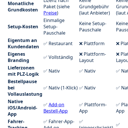
Lizenz nach
Keine
Keine
Monatliche
Paket (siehe
Grundgebühr
Grun
Grundkosten
Preise
)
(laut Anbieter)
(laut
Einmalige
Keine Setup-
Keine
Setup-Kosten
Setup-
Pauschale
Paus
Pauschale
Eigentum an
✅ Restaurant
❌ Plattform
❌ Pla
Kundendaten
Eigenes
❌ Plattform-
❌ Pla
✅ Vollständig
Branding
Layout
Layo
Lieferzonen
✅ Nativ
✅ Nativ
✅ Nat
mit PLZ-Logik
Bestellpause
bei
✅ Nativ (1-Klick)
✅ Nativ
✅ Nat
Vollauslastung
Native
✅
Add-on
✅ Plattform-
✅ Pla
iOS/Android-
Bestell-App
App
App
App
Fahrer-
✅ Fahrer-App-
✅
✅
Tracking
Add-on
(eingeschränkt)