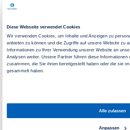
Bei spezialisierten Anbietern wie Gastro
Master typischerweise 2–4 Wochen vom
Setup bis zur ersten Bestellung. Bei
Eigenbau auf Shopify/WooCommerce
planst du realistisch 2–3 Monate plus
Diese Webseite verwendet Cookies
laufende Wartung.
Wir verwenden Cookies, um Inhalte und Anzeigen zu personal
anbieten zu können und die Zugriffe auf unsere Website zu 
10. Kann ich meinen Lieferservice-Shop
Informationen zu Ihrer Verwendung unserer Website an unse
später ausbauen?
Analysen weiter. Unsere Partner führen diese Informationen
zusammen, die Sie ihnen bereitgestellt haben oder die sie 
Ja, sofern dein Anbieter ein modulares Ökosystem
hat. Bei uns lassen sich Self-Ordering-Kiosk, QR-
gesammelt haben.
Code-Tischsystem und
Fahrer-App
mit GPS jederzeit
zum bestehenden Bestellshop hinzubuchen.
Was Gastronomen über Gastro
Master sagen
Alle zulassen
Über 800 Restaurants in Deutschland arbeiten
bereits mit Gastro Master. Hier aktuelle
Google-
Anpassen