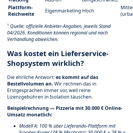
Plattform-
Mitte
Eigenmarketing
Hoch
Reichweite
(urba
¹
Quelle: offizielle Anbieter-Angaben, jeweils Stand
04/2026. Konditionen können regional und nach
Verhandlung abweichen.
Was kostet ein Lieferservice-
Shopsystem wirklich?
Die ehrliche Antwort:
es kommt auf das
Bestellvolumen an.
Wir rechnen das in
Erstgesprächen immer vor, weil reine
Lizenzgebühren in Isolation täuschen.
Beispielrechnung — Pizzeria mit 30.000 € Online-
Umsatz monatlich:
Modell A: 100 % über Lieferando-Plattform mit
Scoober-Kurier (28 % Mischsatz):
30.000 € × 28 % =