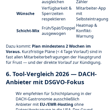
ausgleichen
Zähler
Verfügbarkeit &
Mitarbeiter-App
Wünsche
Sperrzeiten
mit
respektieren
Selbsteintragung
Heatmap &
Früh/Spät/Doppel
Schicht-Mix
Konflikt-
ausgewogen
Warnung
Dazu kommt:
Plan mindestens 2 Wochen im
Voraus.
Kurzfristige Pläne (< 4 Tage Vorlauf) sind in
fast allen Mitarbeiterbefragungen der Hauptgrund
für Frust — und der direkte Vorlauf zur Kündigung.
6. Tool-Vergleich 2026 — DACH-
Anbieter mit DSGVO-Fokus
Wir empfehlen für Schichtplanung in der
DACH-Gastronomie ausschließlich
Anbieter mit
EU-/EWR-Hosting
ohne
Datenübertragung in die USA. Der Grund