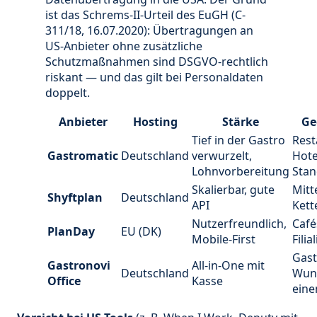
ist das Schrems-II-Urteil des EuGH (C-
311/18, 16.07.2020): Übertragungen an
US-Anbieter ohne zusätzliche
Schutzmaßnahmen sind DSGVO-rechtlich
riskant — und das gilt bei Personaldaten
doppelt.
Anbieter
Hosting
Stärke
Ge
Tief in der Gastro
Rest
Gastromatic
Deutschland
verwurzelt,
Hote
Lohnvorbereitung
Stan
Skalierbar, gute
Mitt
Shyftplan
Deutschland
API
Kett
Nutzerfreundlich,
Café
PlanDay
EU (DK)
Mobile-First
Filia
Gast
Gastronovi
All-in-One mit
Deutschland
Wun
Office
Kasse
ein