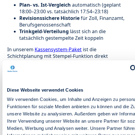
Plan- vs. Ist-Vergleich
automatisch (geplant
18:00–23:00 vs. tatsächlich 17:54–23:18)
Revisionssichere Historie
für Zoll, Finanzamt,
Berufsgenossenschaft
Trinkgeld-Verteilung
lässt sich an die
tatsächlich gestempelte Zeit koppeln
In unserem
Kassensystem-Paket
ist die
Schichtplanung mit Stempel-Funktion direkt
integriert — TSE-konform, GoBD-konform, und mit
revisionssicherer Speicherung der Zeitdaten. Wer
sein Kassensystem ohnehin neu denkt, sollte die
Schichtplan-Integration von Anfang an mitbestellen
statt zwei Systeme parallel zu pflegen. Hintergrund
Diese Webseite verwendet Cookies
zur Kassen-Auswahl: unser Leitfaden
Kassensystem
Wir verwenden Cookies, um Inhalte und Anzeigen zu persona
für die Gastronomie
.
Funktionen für soziale Medien anbieten zu können und die Zug
unsere Website zu analysieren. Außerdem geben wir Informa
8. Kommunikation mit
Ihrer Verwendung unserer Website an unsere Partner für soz
Mitarbeitenden — App, Tausch,
Medien, Werbung und Analysen weiter. Unsere Partner führe